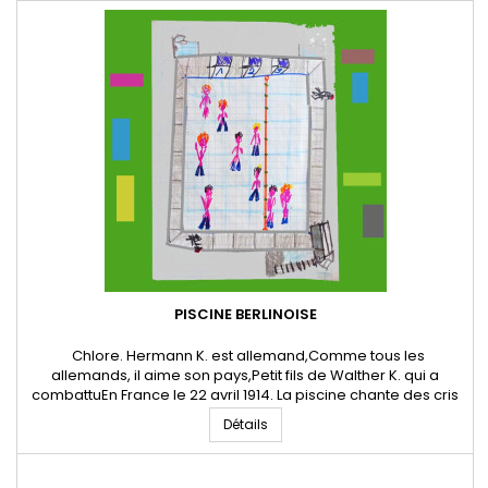
Danglon.fr
PISCINE BERLINOISE
Chlore. Hermann K. est allemand,Comme tous les
allemands, il aime son pays,Petit fils de Walther K. qui a
combattuEn France le 22 avril 1914. La piscine chante des cris
d'enfants,Des splatchs d'eau éclabousséeDe grande
Détails
intensité retentissent.Une légère odeur de chlore flotte sur le
bassin.Hermann K. se souvient des récits de son grand
père.Le nuage...