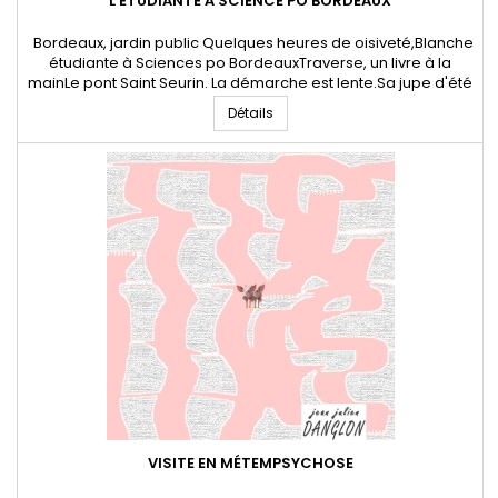
L'ÉTUDIANTE À SCIENCE PO BORDEAUX
Bordeaux, jardin public Quelques heures de oisiveté,Blanche
étudiante à Sciences po BordeauxTraverse, un livre à la
mainLe pont Saint Seurin. La démarche est lente.Sa jupe d'été
comme un génie créatif,Dévoile à chaque pas quelque
Détails
blanches et discrètes parcelles intimes,Qui égaye pour un
temps fugace le fer forgé. Blanche s'assied sur un banc du
parcEn...
VISITE EN MÉTEMPSYCHOSE