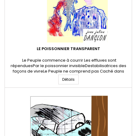
LE POISSONNIER TRANSPARENT
Le Peuple commence à courrir Les effluves sont
répenduesPar le poissonnier invisibleDestabilisatrices des
façons de vivreLe Peuple ne comprend pas Caché dans
l'invisibleLe poissonnier ouvre les bêtesLes évissaires
Détails
gluantes et rougesTapissent le pays Le Peuple commence à
courrirLa peur poissonnièreContamine la masse des
hommesDans un univers nudgé 08...