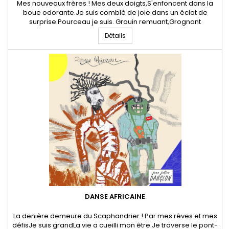
Mes nouveaux frères ! Mes deux doigts,S'enfoncent dans la
boue odorante.Je suis comblé de joie dans un éclat de
surprise.Pourceau je suis. Grouin remuant,Grognant
d'onomatopés,Mes congénaires m'accueillent pattes
Détails
ouvertes.J'ai quitté l'humanité, sa violence, sa hiérarchie, ces
conquêtes. Mes nouveaux frères,A la solidarité instinctive et
harmonieuse,Me...
DANSE AFRICAINE
La denière demeure du Scaphandrier ! Par mes rêves et mes
défisJe suis grandLa vie a cueilli mon être.Je traverse le pont-