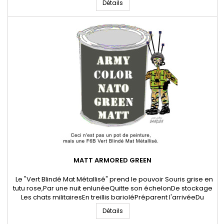
Détails
droits réservés Danglon.fr
MATT ARMORED GREEN
Le "Vert Blindé Mat Métallisé" prend le pouvoir Souris grise en
tutu rose,Par une nuit enlunéeQuitte son échelonDe stockage
Les chats militairesEn treillis barioléPréparent l'arrivéeDu
bagger f6b matt armored green 03 Août 2024 * Jean-
Détails
Julien Danglon - Poête et artiste digitalTous droits réservés