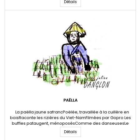
Détails
chambre petiteTapissée par un papier Peynet d'époqueLe
robinet chromée du lavabo est piquéLe verrou de la porte dix
fois revissé Le...
PAËLLA
La paëlla jaune safrancPoëlée, travaillée à la cuillère en
boisRaconte les rizières du Viet-NamFilmées par Gopro Les
buffles pataugent, ménoposésComme des danseusesLe
museau percéD'anneau damacéLes femmes
Détails
parachutesPliées en deuxMouillent leur jupeTout au long du