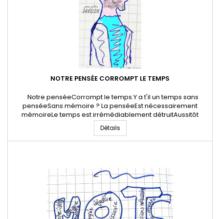
NOTRE PENSÉE CORROMPT LE TEMPS
Notre penséeCorrompt le temps.Y a t'il un temps sans
penséeSans mémoire ? La penséeEst nécessairement
mémoireLe temps est irrémédiablement détruitAussitôt
apparu 01 Janvier 2024 * Jean-Julien Danglon - Poête et
Détails
artiste digitalTous droits réservés Danglon.fr