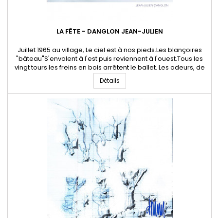
LA FÊTE - DANGLON JEAN-JULIEN
Juillet 1965 au village, Le ciel est à nos pieds.Les blançoires
"bâteau"S'envolent à l'est puis reviennent à l'ouest.Tous les
vingt tours les freins en bois arrêtent le ballet. Les odeurs, de
coco, de nougat de Montélimar,De glace à la banane, de
Détails
pomme d'amour, inondent la FêteLes bruits des carabines à
plomb claquent.Le pin-pon des gagnants retentit....