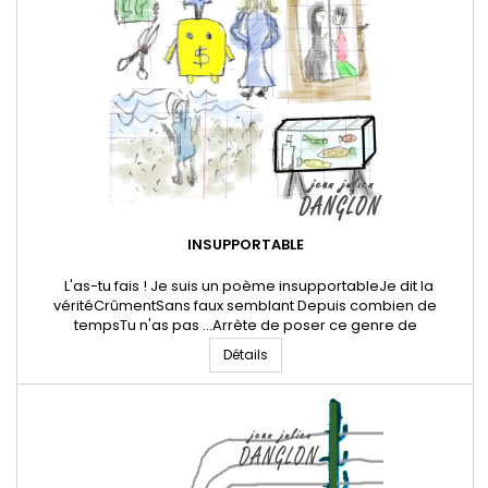
INSUPPORTABLE
L'as-tu fais ! Je suis un poème insupportableJe dit la
véritéCrûmentSans faux semblant Depuis combien de
tempsTu n'as pas ...Arrète de poser ce genre de
questionPourquoi tu as honte ? As-tu fait ce que tu
Détails
projetaisNon tu le sais bienOui mais avoue le Non tu m'ennuis
Pourquoi tu es allé à Chambon-le-ChâteauCela ne te
regarde pasBien sûrMais je m'en...