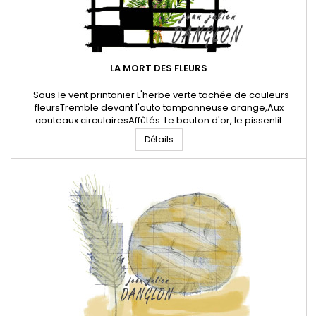
LA MORT DES FLEURS
Sous le vent printanier L'herbe verte tachée de couleurs
fleursTremble devant l'auto tamponneuse orange,Aux
couteaux circulairesAffûtés. Le bouton d'or, le pissenlit
jaune,La mauve, la bourrache bleue pâle,La chicorée barbue
Détails
comme un capucin,S'inclinent d'avant en arrière soufflés
sous le vent printanier.Le jardinier du dimanche,L'aficionados
de la...