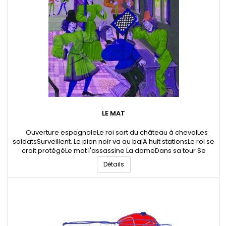
LE MAT
Ouverture espagnoleLe roi sort du château à chevalLes
soldatsSurveillent. Le pion noir va au balA huit stationsLe roi se
croit protégéLe mat l'assassine La dameDans sa tour Se
lamenteConsolée par le fou. 07 Janvier 2024 * Jean-Julien
Détails
Danglon - Poête et artiste digitalTous droits réservés
Danglon.fr