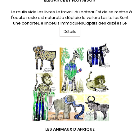
ELÉGANCE ET FLOTAISON
Le roulis vide les livres Le travail du bateauEst de se mettre à
l'eauLe reste est naturelJe déploie la voilure Les toilesSont
une cohorteDe linceuls immaculésCaptifs des alizées Le
roulis vide les livresDe leurs caractères d'imprimerieLe papier
Détails
vélin se mouille d'eau de merPour apparaître parchemin Le
battement des voilesEtend de l'ancre de chineEn...
LES ANIMAUX D'AFRIQUE