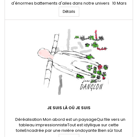
d'énormes battements d'ailes dans notre univers 10 Mars
2024 * Jean-Julien Danglon - Poête et artiste digitalTous
Détails
droits réservés Danglon.fr
JE SUIS LÀ OÙ JE SUIS
Déréalisation Mon abord est un paysageQui file vers un
tableau impressionnisteTout est idyllique sur cette
toileEncadrée par une rivière ondoyante Bien sûr tout
est IRRAIRRATIONIRRATIONNEL La vérité, je vis dans une