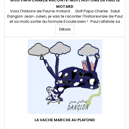
GOLF PAPA CHARLIE RACONTE-MOI L'HISTOIRE DE PAUL LE
MOTARD
Voici l'histoire de Paul le motard . . .Golf Papa Charlie : Salut
Danglon Jean-Julien, je vais te raconter l'histoirevraie de Paul
et sa moto sortie du formole.Ecoute bien ! Paul rafistole sa
moto sortie du formolePaul veut prendre son envolRéservoir
Détails
rempli de méthanolVigeur à 68 euros le litreGaz cowboy,Paul
a oublé l'antivol.Il a gagné le pactole,Un...
LA VACHE MARCHE AU PLAFOND