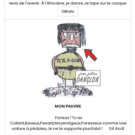
levis de l'avenir. À l'Africaine, je danse.Je tape sur le casque
du scaphandrier,Ma crinière blanche se balance.Tout est
Détails
poudré en cadence couleur ocre. Emanant du sol
ancestral,Le jaune colore mon corps épouvantail,Étouffe mon
chant...
MON PAUVRE
Foireux ! Tu es
:Collant,Baveux,Pesant,Moyenâgeux,Paresseux comme une
voiture à pédales,Je ne te supporte plusSalut ! 04 Août
2024 * Jean-Julien Danglon - Poête et artiste digitalTous