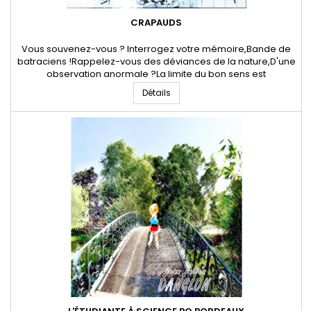
CRAPAUDS
Vous souvenez-vous ? Interrogez votre mémoire,Bande de
batraciens !Rappelez-vous des déviances de la nature,D'une
observation anormale ?La limite du bon sens est
dépasséeLes crapauds arrivent.C'est sûrement très
Détails
grave,Malheur à vous ! Des élucubrations d'habitants
vauciférés sur le marchéDe Condé-sur-Beuvron,Affirmaient
avoir vu cette pluie bruneD'animaux...