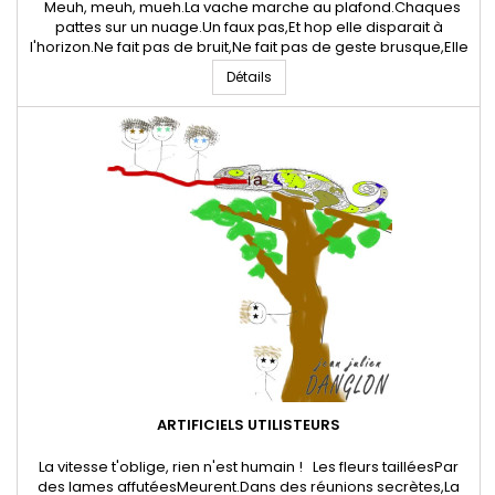
Meuh, meuh, mueh.La vache marche au plafond.Chaques
pattes sur un nuage.Un faux pas,Et hop elle disparait à
l'horizon.Ne fait pas de bruit,Ne fait pas de geste brusque,Elle
fait ton fromage. 21 Octobre 2023 * Jean-Julien Danglon -
Détails
Poête et artiste digital. Tous droits réservés Danglon.fr
ARTIFICIELS UTILISTEURS
La vitesse t'oblige, rien n'est humain ! Les fleurs tailléesPar
des lames affutéesMeurent.Dans des réunions secrètes,La