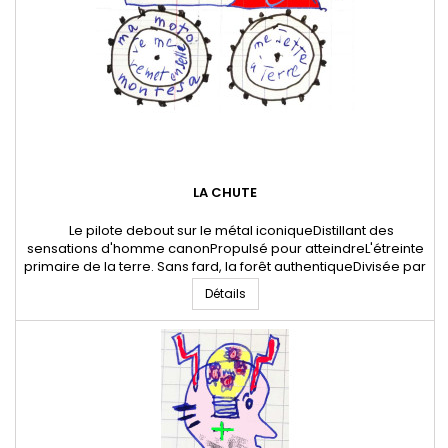
LA CHUTE
Le pilote debout sur le métal iconiqueDistillant des
sensations d'homme canonPropulsé pour atteindreL'étreinte
primaire de la terre. Sans fard, la forêt authentiqueDivisée par
un lacet artistiqueRêvant une emprunte fendueA travers le
Détails
vent feuillu. Plonger dans nos racinesFut un combat
brutaleRaide comme un affutExcursion douloureuse. 07
Janvier...