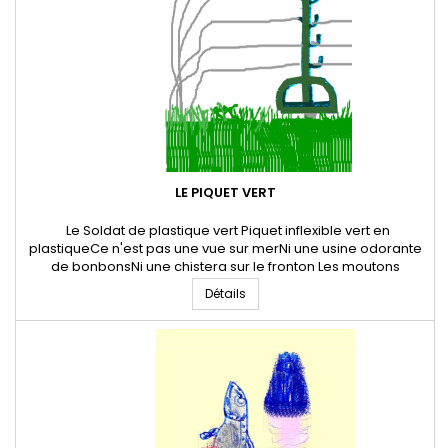
LE PIQUET VERT
Le Soldat de plastique vert Piquet inflexible vert en
plastiqueCe n'est pas une vue sur merNi une usine odorante
de bonbonsNi une chistera sur le fronton Les moutons
mérinosNe sont pas des bourricosDociles ils broutent
Détails
l'atmosphèreLe piquet vert supporte le fil de fer Le piquet
comme un pied de pirschAjuste sa domination forticheEn
qualité de matadore...