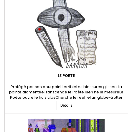
LE POÈTE
Protégé par son pourpoint terribleLes blessures glissentLa
pointe diamentéeTranscende le Poète Rien ne le mesureLe
Poète ouvre le huis closCherche le réelTel un globe-trotter
intéressé Le dessin de la PoésieEsquisse sans
Détails
innocenceL'intérieur du calice de la fleurCondamné à
l'insomnie 18 Janvier 2024 * Jean-Julien Danglon - Poête et
artiste...