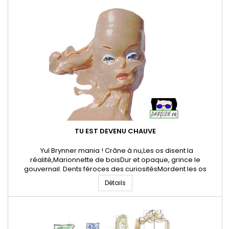
TU EST DEVENU CHAUVE
Yul Brynner mania ! Crâne à nu,Les os disent la
réalité,Marionnette de boisDur et opaque, grince le
gouvernail. Dents féroces des curiositésMordent les os
épaisLes rêves restent à l'isolement,Souvenirs circulatoires,
Détails
cyclo. Tu te souviens de ta jeunesseTu étais coquetTon
peingne toujours en pocheYul est ton modèle aujourd'hui.
28 Juillet 2024 *...