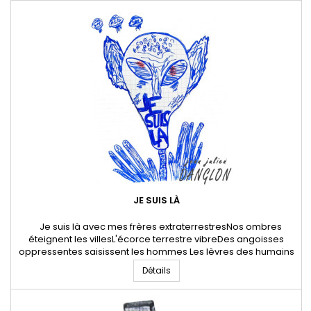
jourRepiquer le riz nourricierLa rizière imbibéeLes femmes
albatros bavardentCoiffées du...
JE SUIS LÀ
Je suis là avec mes frères extraterrestresNos ombres
éteignent les villesL'écorce terrestre vibreDes angoisses
oppressentes saisissent les hommes Les lèvres des humains
finissent par se collerNotre chaleur technique envahit chaque
Détails
parcelleLes fers bleuissent, les pierres éclatentL'asphalte est
chewing-gumDes odeurs âcres s'installentDécrit notre...