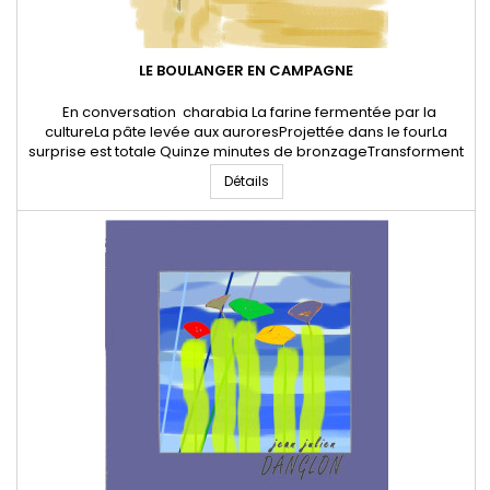
LE BOULANGER EN CAMPAGNE
En conversation charabia La farine fermentée par la
cultureLa pâte levée aux auroresProjettée dans le fourLa
surprise est totale Quinze minutes de bronzageTransforment
cette masse flasqueEn une miche éléganteCraquante et
Détails
aléchante.Avant l'ouvertureLes femmes en cabas font la
file,En conversation charabiaDevant la boutique, soulageant
leurs courbatures...