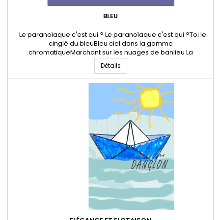
BLEU
Le paranoïaque c'est qui ? Le paranoïaque c'est qui ?Toi le
cinglé du bleuBleu ciel dans la gamme
chromatiqueMarchant sur les nuages de banlieu La
goéletteScintille sous le bleu outremerLe marlin
Détails
prophète Tricote les vagues échevelées éphémères Le bleu
de prusseImprime les feuilles vélinDe caractères
bicéphalesIndélibiles 12 Avril 2024 * Jean-Julien...