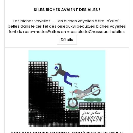
SI LES BICHES AVAIENT DES AILES !
Les biches voyelles. . . Les biches voyelles à tire-d'aileSi
belles dans le cielTel des oiseauxSi beauxLes biches voyelles
font du rase-mottesPattes en masselotteChasseurs habiles
volent en escadrillePilotes armées jusqu'aux dentsLes biches
Détails
voyelles ont un plumage,Couleur gribouillagePégase tout en
bravoureChasse à coursLes biches voyelles telles des...