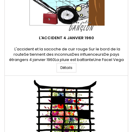
L'ACCIDENT 4 JANVIER 1960
L'accident et la sacoche de cuir rouge Sur le bord de la
routeSe tiennent des inconnusDes influenceursDe pays
étrangers 4 janvier 1960La pluie est battanteUne Facel Vega
surgitTous crissements dehors Un fracas de fin du mondeUn
Détails
pneu éclate, la HK-500 étreint un platane"Le Premier Homme"
dans sa sacoche jettée sur le siège Reste inachevé 16 Avril
2024 *...