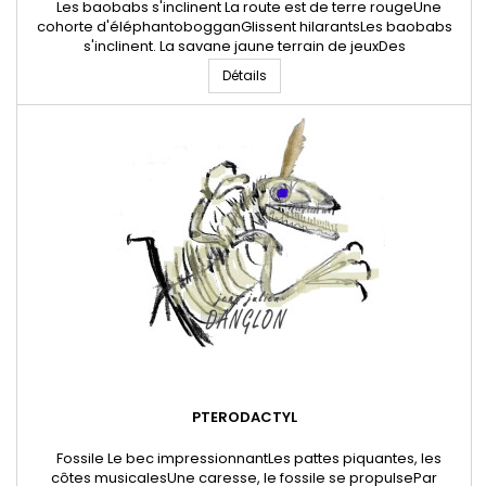
Les baobabs s'inclinent La route est de terre rougeUne
cohorte d'éléphantobogganGlissent hilarantsLes baobabs
s'inclinent. La savane jaune terrain de jeuxDes
yennerevèches aux dents blanchesEt des gnoutoutous aux
Détails
longues jambes.L'entrée de l'arène est gratuite. Les
baboinstsointsoins sur leurs échassesSurveillent le
lointain.Des rires éclatentQuand les...
PTERODACTYL
Fossile Le bec impressionnantLes pattes piquantes, les
côtes musicalesUne caresse, le fossile se propulsePar