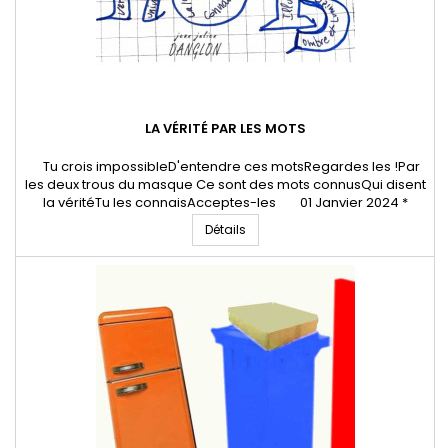
LA VÉRITÉ PAR LES MOTS
Tu crois impossibleD'entendre ces motsRegardes les !Par
les deux trous du masque Ce sont des mots connusQui disent
la véritéTu les connaisAcceptes-les 01 Janvier 2024 *
Jean-Julien Danglon - Poête et artiste digitalTous droits
Détails
réservés Danglon.fr