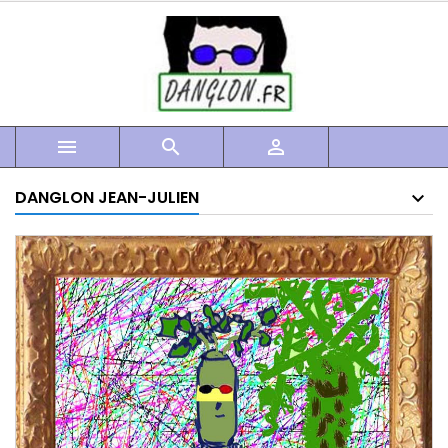



DANGLON JEAN-JULIEN