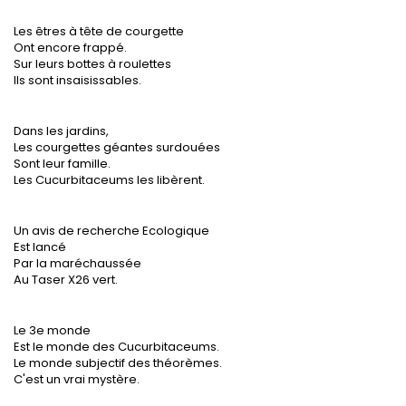
Les êtres à tête de courgette
Ont encore frappé.
Sur leurs bottes à roulettes
Ils sont insaisissables.
Dans les jardins,
Les courgettes géantes surdouées
Sont leur famille.
Les Cucurbitaceums les libèrent.
Un avis de recherche Ecologique
Est lancé
Par la maréchaussée
Au Taser X26 vert.
Le 3e monde
Est le monde des Cucurbitaceums.
Le monde subjectif des théorèmes.
C'est un vrai mystère.