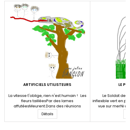
ARTIFICIELS UTILISTEURS
LE PI
La vitesse t'oblige, rien n'est humain ! Les
Le Soldat de pl
fleurs tailléesPar des lames
inflexible vert en p
affutéesMeurent.Dans des réunions
vue sur merNi un
secrètes,La meute des loups de Tasmanie
bonbonsNi une chis
Détails
D
agit.Dans l'ombre les maîtres de demain
moutons mérin
sont là. Les parasols brûlés par les ondes
bourricosDoc
bâtardes,Recouvrent,Les blancs
l'atmosphèreLe piqu