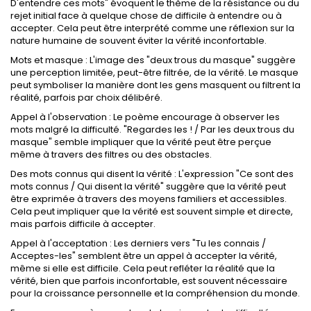
D'entendre ces mots" évoquent le thème de la résistance ou du
rejet initial face à quelque chose de difficile à entendre ou à
accepter. Cela peut être interprété comme une réflexion sur la
nature humaine de souvent éviter la vérité inconfortable.
Mots et masque : L'image des "deux trous du masque" suggère
une perception limitée, peut-être filtrée, de la vérité. Le masque
peut symboliser la manière dont les gens masquent ou filtrent la
réalité, parfois par choix délibéré.
Appel à l'observation : Le poème encourage à observer les
mots malgré la difficulté. "Regardes les ! / Par les deux trous du
masque" semble impliquer que la vérité peut être perçue
même à travers des filtres ou des obstacles.
Des mots connus qui disent la vérité : L'expression "Ce sont des
mots connus / Qui disent la vérité" suggère que la vérité peut
être exprimée à travers des moyens familiers et accessibles.
Cela peut impliquer que la vérité est souvent simple et directe,
mais parfois difficile à accepter.
Appel à l'acceptation : Les derniers vers "Tu les connais /
Acceptes-les" semblent être un appel à accepter la vérité,
même si elle est difficile. Cela peut refléter la réalité que la
vérité, bien que parfois inconfortable, est souvent nécessaire
pour la croissance personnelle et la compréhension du monde.