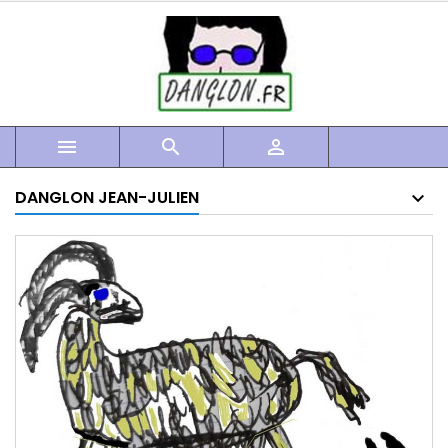



DANGLON JEAN-JULIEN