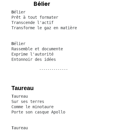
Bélier
   B
élier
   Prêt à tout formater
   Transcende l'actif
   Transforme le gaz en matière
   B
élier
   Rassemble et documente
   Exprime l'autorité
   Entonnoir des idées
                 --------------
Taureau
   T
aureau
   Sur ses terres
   Comme le minotaure
   Porte son casque Apollo
   T
aureau