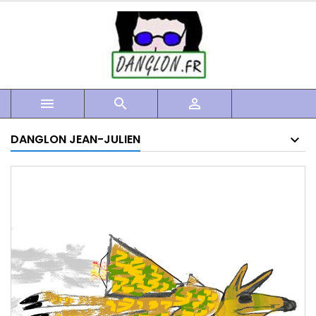



DANGLON JEAN-JULIEN