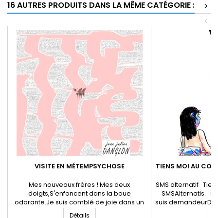
16 AUTRES PRODUITS DANS LA MÊME CATÉGORIE :
>
<
VISITE EN MÉTEMPSYCHOSE
TIENS MOI AU COU
Mes nouveaux frères ! Mes deux
SMS alternatif Tie
doigts,S'enfoncent dans la boue
SMSAlternatis. S
odorante.Je suis comblé de joie dans un
suis demandeurD'in
éclat de surprise.Pourceau je suis. Grouin
savoirs étudiés. J
Détails
D