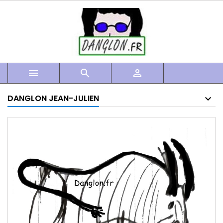



DANGLON JEAN-JULIEN