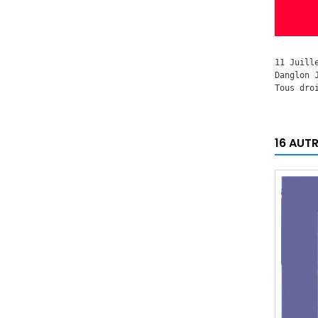
11 Juill
Danglon 
Tous dro
16 AUT