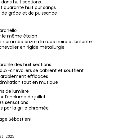
dans huit sections
nt quarante huit pur sangs
 de grâce et de puissance
aranello
par le même étalon
 nommée enzo à la robe noire et brillante
hevalier en rigide métallurgie
branle des huit sections
aux-chevaliers se cabrent et soufflent
rablement efficaces
admiration tout en musique
ns de lumière
ur l'enclume de juillet
es sensations
 par la grille chromée
age Sébastien!
et 2025