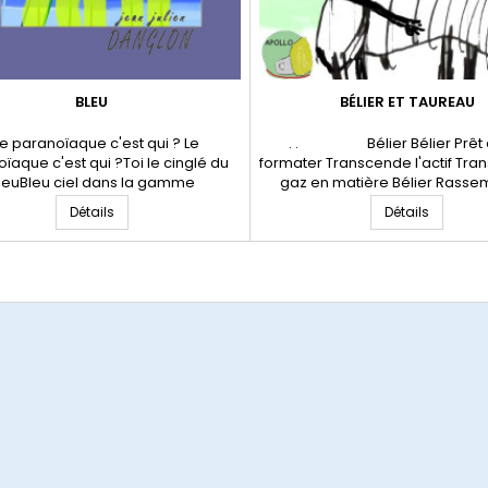
BLEU
BÉLIER ET TAUREAU
 paranoïaque c'est qui ? Le
. . Bélier Bélier Prêt à
ïaque c'est qui ?Toi le cinglé du
formater Transcende l'actif Tra
leuBleu ciel dans la gamme
gaz en matière Bélier Rasse
tiqueMarchant sur les nuages de
documente Exprime l'autorité E
Détails
Détails
u La goéletteScintille sous le bleu
des idées -------------- 
erLe marlin prophète Tricote les
Taureau Sur ses terres Com
 échevelées éphémères Le bleu
minotaure Porte son casque 
usseImprime les feuilles vélinDe
Taureau Contre le labyrinthe ost
res bicéphalesIndélibiles 12 Avril
2024 * Jean-Julien...