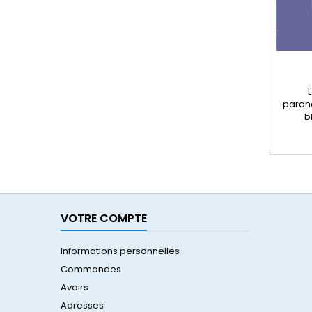
Le
parano
b
chroma
banlie
outrem
vagues
de pr
caractè
VOTRE COMPTE
Informations personnelles
Commandes
Avoirs
Adresses