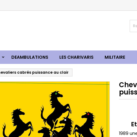
S
DEAMBULATIONS
LES CHARIVARIS
MILITAIRE
valiers cabrés puissance au clair
Chev
puis
Etal
1989 un